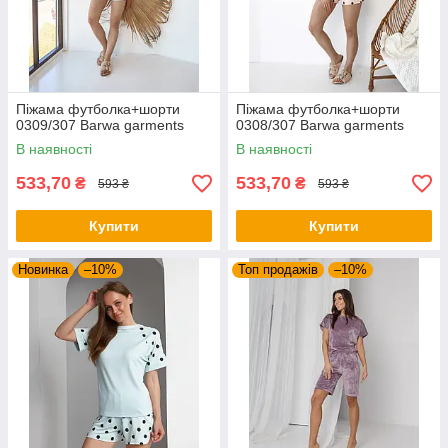
Піжама футболка+шорти
Піжама футболка+шорти
0309/307 Barwa garments
0308/307 Barwa garments
В наявності
В наявності
533,70
533,70
₴
₴
593 ₴
593 ₴
Купити
Купити
Новинка
–10%
Топ продажів
–10%