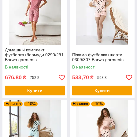
Домашній комплект
футболка+бермуди 0290/291
Піжама футболка+шорти
Barwa garments
0309/307 Barwa garments
В наявності
В наявності
676,80
533,70
₴
₴
752 ₴
593 ₴
Купити
Купити
Новинка
–10%
Новинка
–10%