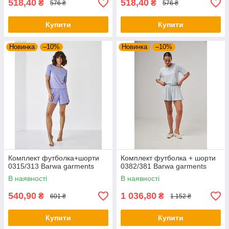
518,40
518,40
₴
₴
576 ₴
576 ₴
Купити
Купити
Новинка
–10%
Новинка
–10%
Комплект футболка+шорти
Комплект футболка + шорти
0315/313 Barwa garments
0382/381 Barwa garments
В наявності
В наявності
540,90
1 036,80
₴
₴
601 ₴
1 152 ₴
Купити
Купити