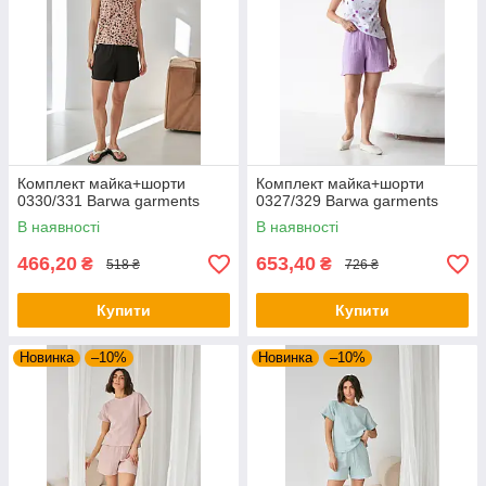
Комплект майка+шорти
Комплект майка+шорти
0330/331 Barwa garments
0327/329 Barwa garments
В наявності
В наявності
466,20
653,40
₴
₴
518 ₴
726 ₴
Купити
Купити
Новинка
–10%
Новинка
–10%