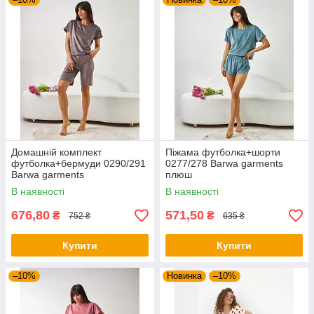
Домашній комплект
Піжама футболка+шорти
футболка+бермуди 0290/291
0277/278 Barwa garments
Barwa garments
плюш
В наявності
В наявності
676,80
571,50
₴
₴
752 ₴
635 ₴
Купити
Купити
–10%
Новинка
–10%