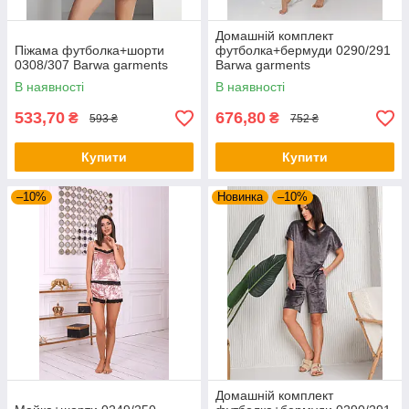
Домашній комплект
Піжама футболка+шорти
футболка+бермуди 0290/291
0308/307 Barwa garments
Barwa garments
В наявності
В наявності
533,70
676,80
₴
₴
593 ₴
752 ₴
Купити
Купити
–10%
Новинка
–10%
Домашній комплект