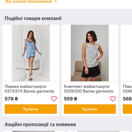
Всі умови повернення
Подібні товари компанії
Піжама майка+шорти
Комплект майка+шорти
Піж
0373/374 Barwa garments
0339/330 Barwa garments
0340
578
559
568
₴
₴
Купити
Купити
Акційні пропозиції та новинки