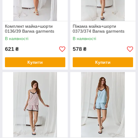
Комплект майка+шорти
Піжама майка+шорти
0136/39 Barwa garments
0373/374 Barwa garments
В наявності
В наявності
621
578
₴
₴
Купити
Купити