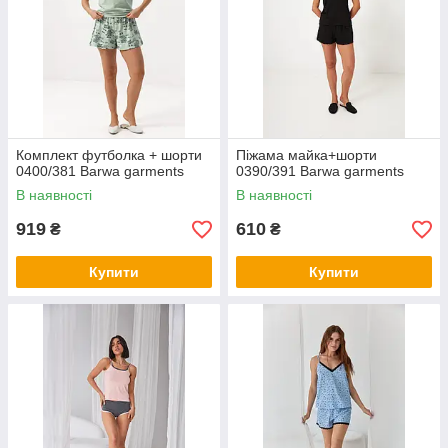
Комплект футболка + шорти
Піжама майка+шорти
0400/381 Barwa garments
0390/391 Barwa garments
В наявності
В наявності
919
610
₴
₴
Купити
Купити