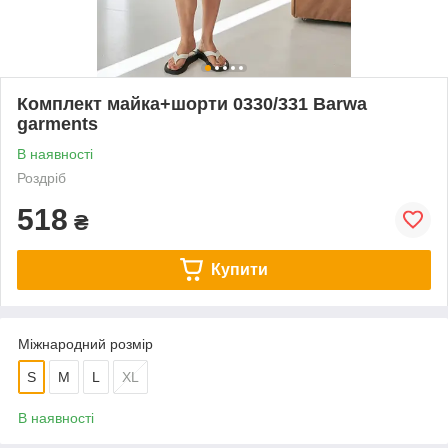
Комплект майка+шорти 0330/331 Barwa
garments
В наявності
Роздріб
518
₴
Купити
Міжнародний розмір
S
M
L
XL
В наявності