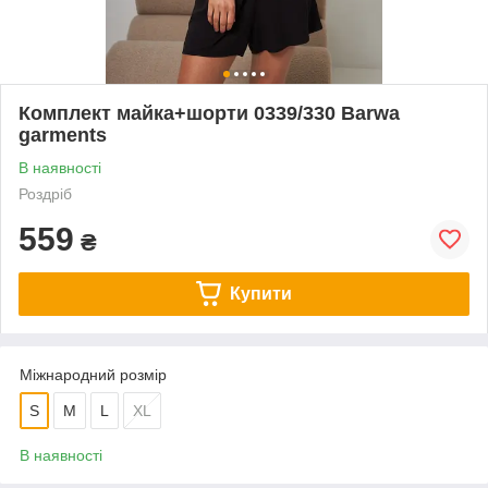
Комплект майка+шорти 0339/330 Barwa
garments
В наявності
Роздріб
559
₴
Купити
Міжнародний розмір
S
M
L
XL
В наявності