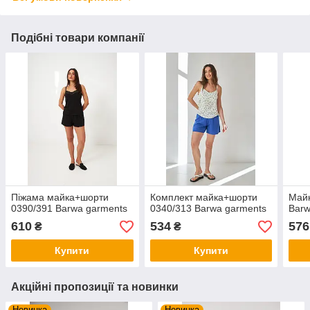
Подібні товари компанії
Піжама майка+шорти
Комплект майка+шорти
Майк
0390/391 Barwa garments
0340/313 Barwa garments
Barw
610
534
576
₴
₴
Купити
Купити
Акційні пропозиції та новинки
Новинка
Новинка