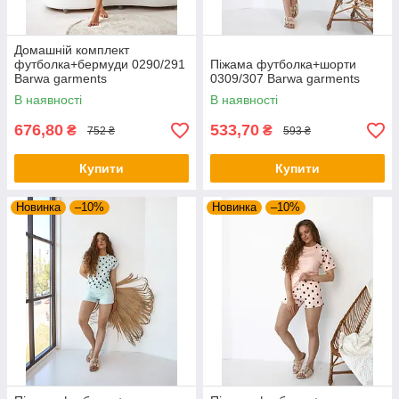
Домашній комплект
футболка+бермуди 0290/291
Піжама футболка+шорти
Barwa garments
0309/307 Barwa garments
В наявності
В наявності
676,80
533,70
₴
₴
752 ₴
593 ₴
Купити
Купити
Новинка
–10%
Новинка
–10%