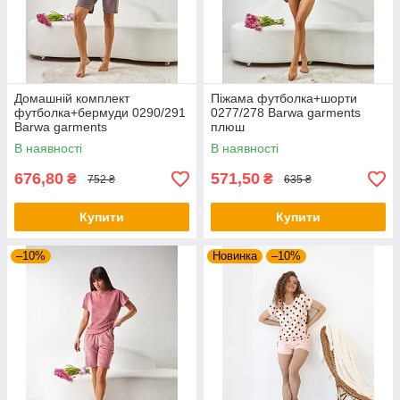
Домашній комплект
Піжама футболка+шорти
футболка+бермуди 0290/291
0277/278 Barwa garments
Barwa garments
плюш
В наявності
В наявності
676,80
571,50
₴
₴
752 ₴
635 ₴
Купити
Купити
–10%
Новинка
–10%