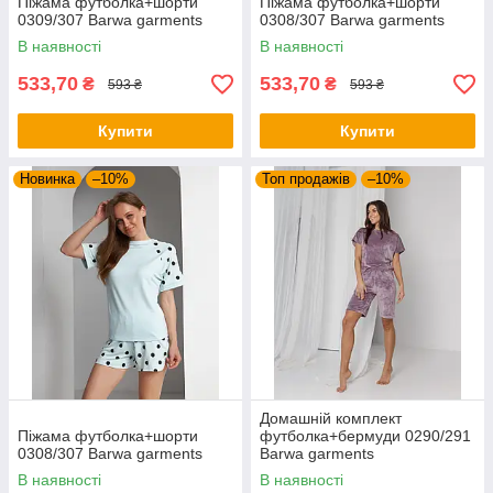
Піжама футболка+шорти
Піжама футболка+шорти
0309/307 Barwa garments
0308/307 Barwa garments
В наявності
В наявності
533,70
533,70
₴
₴
593 ₴
593 ₴
Купити
Купити
Новинка
–10%
Топ продажів
–10%
Домашній комплект
Піжама футболка+шорти
футболка+бермуди 0290/291
0308/307 Barwa garments
Barwa garments
В наявності
В наявності