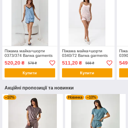
Піжама майка+шорти
Піжама майка+шорти
Піж
0373/374 Barwa garments
0340/72 Barwa garments
0390
520,20
511,20
549
₴
₴
578 ₴
568 ₴
Купити
Купити
Акційні пропозиції та новинки
–10%
Новинка
–10%