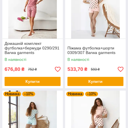
Домашній комплект
футболка+бермуди 0290/291
Піжама футболка+шорти
Barwa garments
0309/307 Barwa garments
В наявності
В наявності
676,80
533,70
₴
₴
752 ₴
593 ₴
Купити
Купити
Новинка
–10%
Новинка
–10%