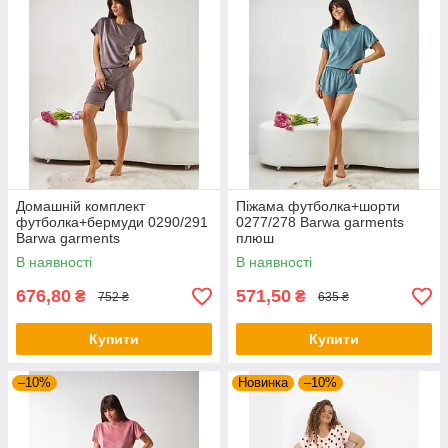
Домашній комплект
Піжама футболка+шорти
футболка+бермуди 0290/291
0277/278 Barwa garments
Barwa garments
плюш
В наявності
В наявності
676,80
571,50
₴
₴
752 ₴
635 ₴
Купити
Купити
–10%
Новинка
–10%