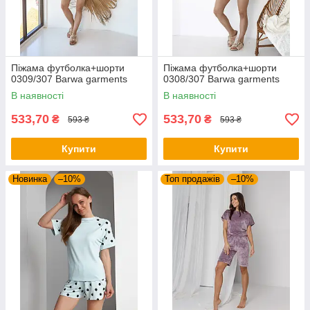
Піжама футболка+шорти
Піжама футболка+шорти
0309/307 Barwa garments
0308/307 Barwa garments
В наявності
В наявності
533,70
533,70
₴
₴
593 ₴
593 ₴
Купити
Купити
Новинка
–10%
Топ продажів
–10%