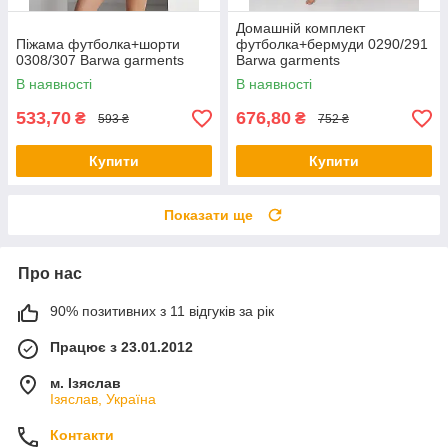
Домашній комплект
Піжама футболка+шорти
футболка+бермуди 0290/291
0308/307 Barwa garments
Barwa garments
В наявності
В наявності
533,70
676,80
₴
₴
593 ₴
752 ₴
Купити
Купити
Показати ще
Про нас
90% позитивних з 11 відгуків за рік
Працює з 23.01.2012
м. Ізяслав
Ізяслав, Україна
Контакти