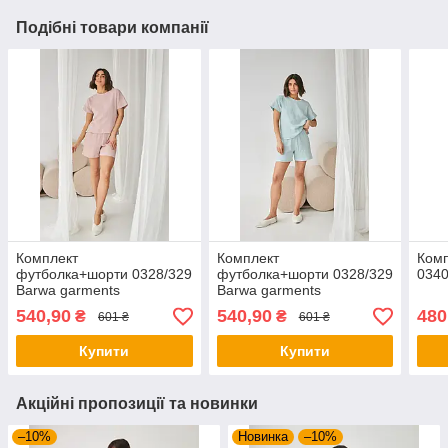
Подібні товари компанії
Комплект
Комплект
Ком
футболка+шорти 0328/329
футболка+шорти 0328/329
0340
Barwa garments
Barwa garments
540,90
540,90
480
₴
₴
601 ₴
601 ₴
Купити
Купити
Акційні пропозиції та новинки
–10%
Новинка
–10%