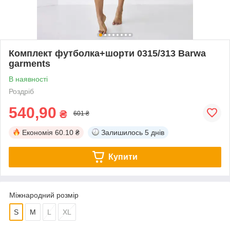
Комплект футболка+шорти 0315/313 Barwa
garments
В наявності
Роздріб
540,90
₴
601 ₴
Економія
60.10 ₴
Залишилось
5 днів
Купити
Міжнародний розмір
S
M
L
XL