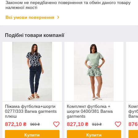
Законом не передбачено повернення та обмін даного товару
належної якості
Всі умови повернення
Подібні товари компанії
Піжама футболка+шорти
Комплект футболка +
Ком
0277/333 Barwa garments
шорти 0400/381 Barwa
футб
плюш
garments
Barw
872,10
827,10
876
₴
₴
969 ₴
919 ₴
Купити
Купити