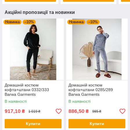
Акційні пропозиції та новинки
Новинка
–10%
Новинка
–10%
Домашній костюм
Домашній костюм
кофта+штани 0332/333
кофта+штани 0285/289
Barwa Garments
Barwa Garments
В наявності
В наявності
917,10
886,50
₴
₴
1 019 ₴
985 ₴
Купити
Купити