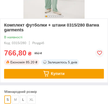
Комплект футболки + штани 0315/280 Barwa
garments
В наявності
Код: 0315/280
Роздріб
766,80
₴
852 ₴
Економія
85.20 ₴
Залишилось
5 днів
Купити
Міжнародний розмір
S
M
L
XL