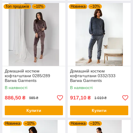
Топ продажів
–10%
Новинка
–10%
Домашній костюм
Домашній костюм
кофта+штани 0285/289
кофта+штани 0332/333
Barwa Garments
Barwa Garments
В наявності
В наявності
886,50
917,10
₴
₴
985 ₴
1 019 ₴
Купити
Купити
Новинка
–10%
Новинка
–10%