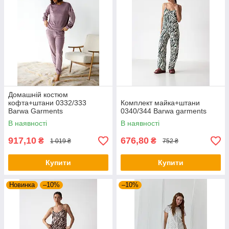
Домашній костюм
кофта+штани 0332/333
Комплект майка+штани
Barwa Garments
0340/344 Barwa garments
В наявності
В наявності
917,10
676,80
₴
₴
1 019 ₴
752 ₴
Купити
Купити
Новинка
–10%
–10%