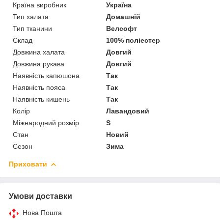
Країна виробник
Україна
Тип халата
Домашній
Тип тканини
Велсофт
Склад
100% поліестер
Довжина халата
Довгий
Довжина рукава
Довгий
Наявність капюшона
Так
Наявність пояса
Так
Наявність кишень
Так
Колір
Лавандовий
Міжнародний розмір
S
Стан
Новий
Сезон
Зима
Приховати
Умови доставки
Нова Пошта