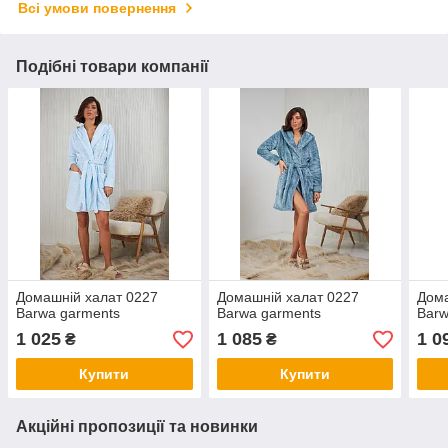
Всі умови повернення
Подібні товари компанії
Домашній халат 0227
Домашній халат 0227
Дома
Barwa garments
Barwa garments
Barw
1 025
1 085
1 0
₴
₴
Купити
Купити
Акційні пропозиції та новинки