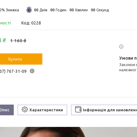
0
0
0
0
0
0
0
0
10%
Днів
Годин
Хвилин
Секунд
вності
Код:
0228
4 ₴
1 160 ₴
Купити
Законом не передбачено повернення та обмін даного товару
належної
67) 767-31-09
Опис
Характеристики
Інформація для замовлен