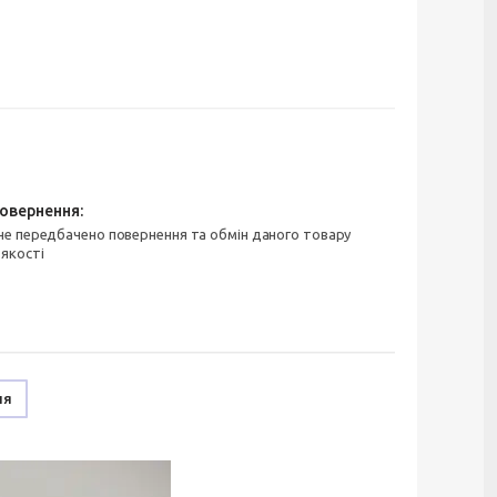
 якості
ня