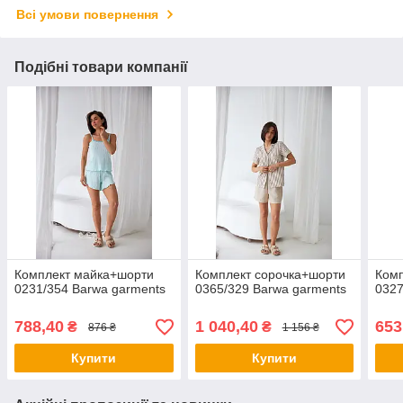
Всі умови повернення
Подібні товари компанії
Комплект майка+шорти
Комплект сорочка+шорти
Ком
0231/354 Barwa garments
0365/329 Barwa garments
0327
788,40
1 040,40
653
₴
₴
876 ₴
1 156 ₴
Купити
Купити