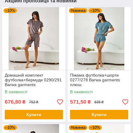
Акційні пропозиції та новинки
–10%
Новинка
–10%
Домашній комплект
Піжама футболка+шорти
футболка+бермуди 0290/291
0277/278 Barwa garments
Barwa garments
плюш
В наявності
В наявності
676,80
571,50
₴
₴
752 ₴
635 ₴
Купити
Купити
–10%
Новинка
–10%