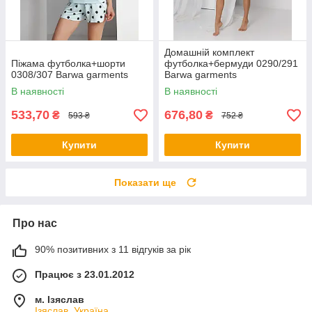
Домашній комплект
Піжама футболка+шорти
футболка+бермуди 0290/291
0308/307 Barwa garments
Barwa garments
В наявності
В наявності
533,70
676,80
₴
₴
593 ₴
752 ₴
Купити
Купити
Показати ще
Про нас
90% позитивних з 11 відгуків за рік
Працює з 23.01.2012
м. Ізяслав
Ізяслав, Україна