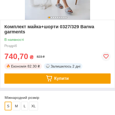
Комплект майка+шорти 0327/329 Barwa
garments
В наявності
Роздріб
740,70
₴
823 ₴
Економія
82.30 ₴
Залишилось
2 дні
Купити
Міжнародний розмір
S
M
L
XL