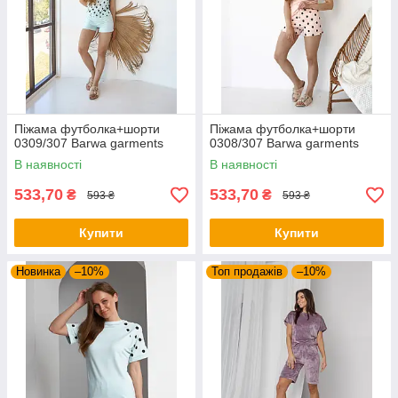
Піжама футболка+шорти
Піжама футболка+шорти
0309/307 Barwa garments
0308/307 Barwa garments
В наявності
В наявності
533,70
533,70
₴
₴
593 ₴
593 ₴
Купити
Купити
Новинка
–10%
Топ продажів
–10%