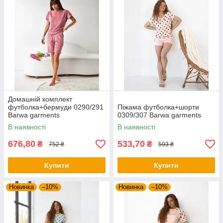
Домашній комплект
футболка+бермуди 0290/291
Піжама футболка+шорти
Barwa garments
0309/307 Barwa garments
В наявності
В наявності
676,80
533,70
₴
₴
752 ₴
593 ₴
Купити
Купити
Новинка
–10%
Новинка
–10%