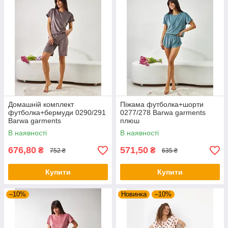
Домашній комплект
Піжама футболка+шорти
футболка+бермуди 0290/291
0277/278 Barwa garments
Barwa garments
плюш
В наявності
В наявності
676,80
571,50
₴
₴
752 ₴
635 ₴
Купити
Купити
–10%
Новинка
–10%