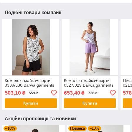
Подібні товари компанії
Комплект майка+шорти
Комплект майка+шорти
Піж
0339/330 Barwa garments
0327/329 Barwa garments
0213
503,10
653,40
578
₴
₴
559 ₴
726 ₴
Купити
Купити
Акційні пропозиції та новинки
–10%
Новинка
–10%