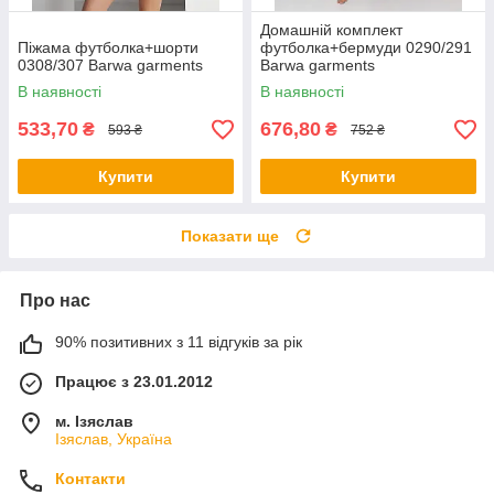
Домашній комплект
Піжама футболка+шорти
футболка+бермуди 0290/291
0308/307 Barwa garments
Barwa garments
В наявності
В наявності
533,70
676,80
₴
₴
593 ₴
752 ₴
Купити
Купити
Показати ще
Про нас
90% позитивних з 11 відгуків за рік
Працює з 23.01.2012
м. Ізяслав
Ізяслав, Україна
Контакти