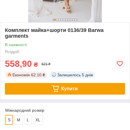
Комплект майка+шорти 0136/39 Barwa
garments
В наявності
Роздріб
558,90
₴
621 ₴
Економія
62.10 ₴
Залишилось
5 днів
Купити
Міжнародний розмір
S
M
L
XL