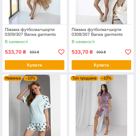
Піжама футболка+шорти
Піжама футболка+шорти
0309/307 Barwa garments
0308/307 Barwa garments
В наявності
В наявності
533,70
533,70
₴
₴
593 ₴
593 ₴
Купити
Купити
Новинка
–10%
Топ продажів
–10%