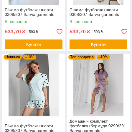
Піжама футболка+шорти
Піжама футболка+шорти
0309/307 Barwa garments
0308/307 Barwa garments
В наявності
В наявності
533,70
533,70
₴
₴
593 ₴
593 ₴
Купити
Купити
Новинка
–10%
Топ продажів
–10%
Домашній комплект
Піжама футболка+шорти
футболка+бермуди 0290/291
0308/307 Barwa garments
Barwa garments