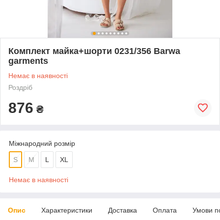
Комплект майка+шорти 0231/356 Barwa
garments
Немає в наявності
Роздріб
876
₴
Міжнародний розмір
S
M
L
XL
Немає в наявності
Опис
Характеристики
Доставка
Оплата
Умови п