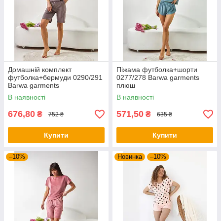
Домашній комплект
Піжама футболка+шорти
футболка+бермуди 0290/291
0277/278 Barwa garments
Barwa garments
плюш
В наявності
В наявності
676,80
571,50
₴
₴
752 ₴
635 ₴
Купити
Купити
–10%
Новинка
–10%