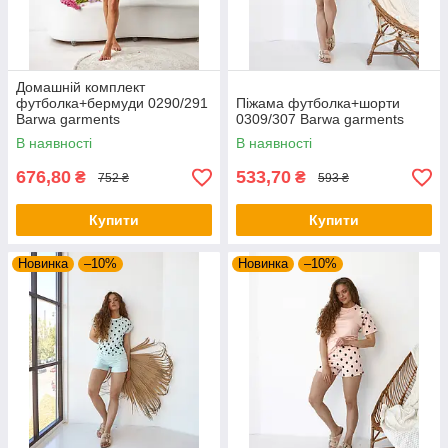
Домашній комплект
футболка+бермуди 0290/291
Піжама футболка+шорти
Barwa garments
0309/307 Barwa garments
В наявності
В наявності
676,80
533,70
₴
₴
752 ₴
593 ₴
Купити
Купити
Новинка
–10%
Новинка
–10%