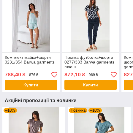
Комплект майка+шорти
Піжама футболка+шорти
Комп
0231/354 Barwa garments
0277/333 Barwa garments
шорт
плюш
garm
788,40
872,10
827
₴
₴
876 ₴
969 ₴
Купити
Купити
Акційні пропозиції та новинки
–10%
Новинка
–10%