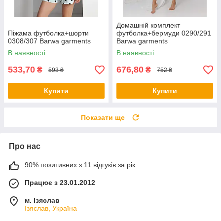
Домашній комплект
Піжама футболка+шорти
футболка+бермуди 0290/291
0308/307 Barwa garments
Barwa garments
В наявності
В наявності
533,70
676,80
₴
₴
593 ₴
752 ₴
Купити
Купити
Показати ще
Про нас
90% позитивних з 11 відгуків за рік
Працює з 23.01.2012
м. Ізяслав
Ізяслав, Україна