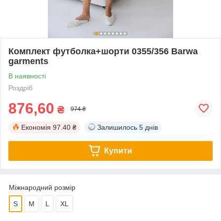
Комплект футболка+шорти 0355/356 Barwa
garments
В наявності
Роздріб
876,60
₴
974 ₴
Економія
97.40 ₴
Залишилось
5 днів
Купити
Міжнародний розмір
S
M
L
XL