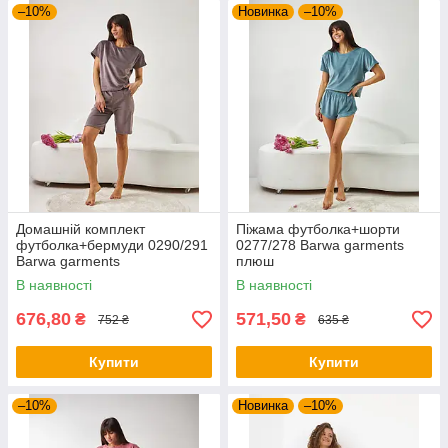
–10%
Новинка
–10%
Домашній комплект
Піжама футболка+шорти
футболка+бермуди 0290/291
0277/278 Barwa garments
Barwa garments
плюш
В наявності
В наявності
676,80
571,50
₴
₴
752 ₴
635 ₴
Купити
Купити
–10%
Новинка
–10%