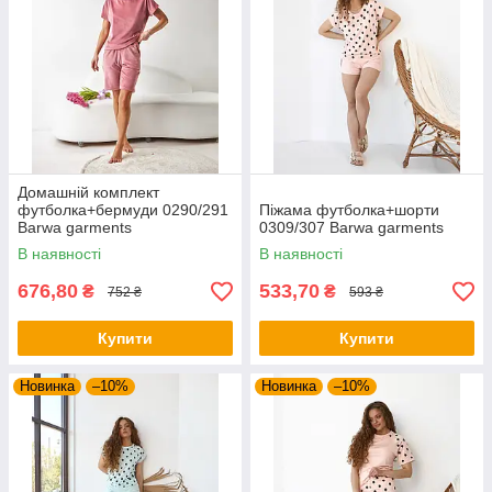
Домашній комплект
футболка+бермуди 0290/291
Піжама футболка+шорти
Barwa garments
0309/307 Barwa garments
В наявності
В наявності
676,80
533,70
₴
₴
752 ₴
593 ₴
Купити
Купити
Новинка
–10%
Новинка
–10%