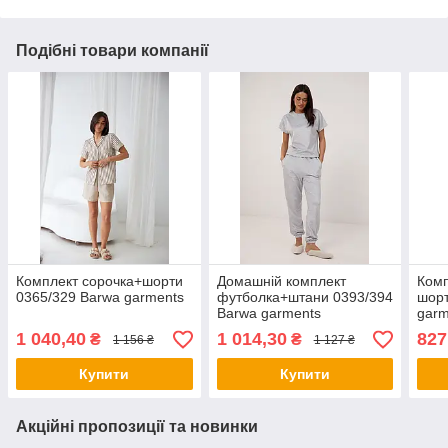
Подібні товари компанії
Комплект сорочка+шорти
Домашній комплект
Комп
0365/329 Barwa garments
футболка+штани 0393/394
шорт
Barwa garments
garm
1 040,40
1 014,30
827
₴
₴
1 156 ₴
1 127 ₴
Купити
Купити
Акційні пропозиції та новинки