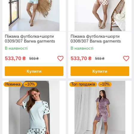
Піжама футболка+шорти
Піжама футболка+шорти
0309/307 Barwa garments
0308/307 Barwa garments
В наявності
В наявності
533,70
533,70
₴
₴
593 ₴
593 ₴
Купити
Купити
Новинка
–10%
Топ продажів
–10%