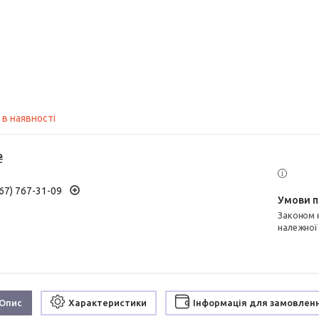
 в наявності
₴
67) 767-31-09
Законом не передбачено повернення та обмін даного товару
належної
Опис
Характеристики
Інформація для замовлен