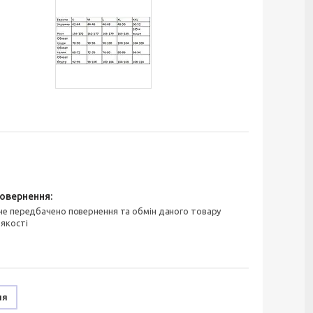
 якості
ня