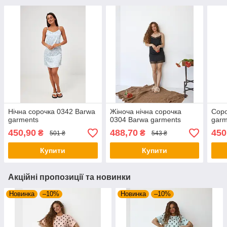
Нічна сорочка 0342 Barwa
Жіноча нічна сорочка
Соро
garments
0304 Barwa garments
garm
450,90
488,70
450
₴
₴
501 ₴
543 ₴
Купити
Купити
Акційні пропозиції та новинки
Новинка
–10%
Новинка
–10%