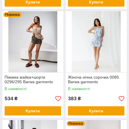
Купити
Купити
Новинка
Піжама майка+шорти
Жіноча нічна сорочка 0085
0296/295 Barwa garments
Barwa garments
В наявності
В наявності
534
383
₴
₴
Купити
Купити
Новинка