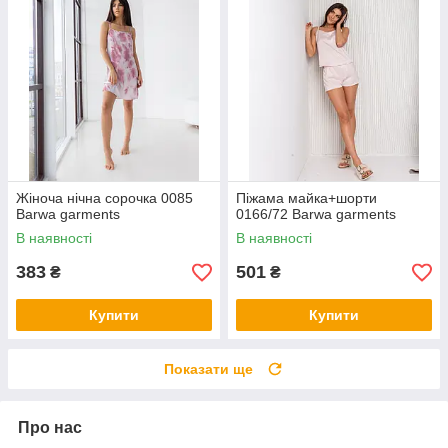
Жіноча нічна сорочка 0085
Піжама майка+шорти
Barwa garments
0166/72 Barwa garments
В наявності
В наявності
383
501
₴
₴
Купити
Купити
Показати ще
Про нас