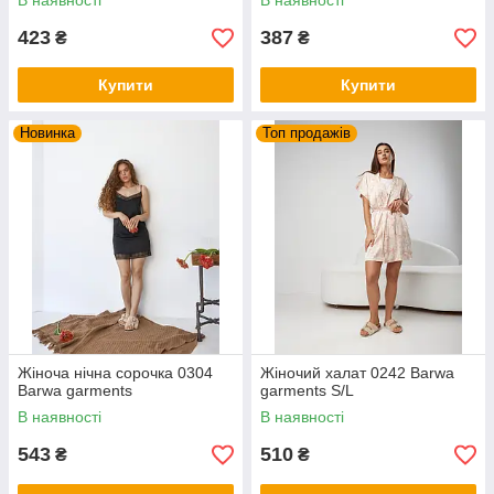
В наявності
В наявності
423
387
₴
₴
Купити
Купити
Новинка
Топ продажів
Жіноча нічна сорочка 0304
Жіночий халат 0242 Barwa
Barwa garments
garments S/L
В наявності
В наявності
543
510
₴
₴