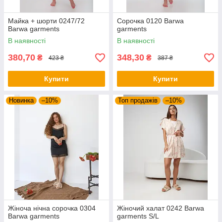
Майка + шорти 0247/72
Сорочка 0120 Barwa
Barwa garments
garments
В наявності
В наявності
380,70
348,30
₴
₴
423 ₴
387 ₴
Купити
Купити
Новинка
–10%
Топ продажів
–10%
Жіноча нічна сорочка 0304
Жіночий халат 0242 Barwa
Barwa garments
garments S/L