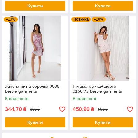
Купити
Купити
–10%
Новинка
–10%
Жіноча нічна сорочка 0085
Піжама майка+шорти
Barwa garments
0166/72 Barwa garments
В наявності
В наявності
344,70
450,90
₴
₴
383 ₴
501 ₴
Купити
Купити