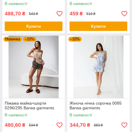
В наявності
В наявності
488,70
459
₴
₴
543 ₴
510 ₴
Купити
Купити
Новинка
–10%
–10%
Піжама майка+шорти
Жіноча нічна сорочка 0085
0296/295 Barwa garments
Barwa garments
В наявності
В наявності
480,60
344,70
₴
₴
534 ₴
383 ₴