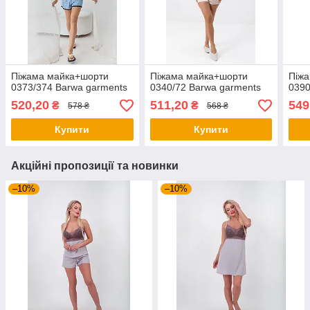
Піжама майка+шорти
Піжама майка+шорти
Піж
0373/374 Barwa garments
0340/72 Barwa garments
0390
520,20
511,20
549
₴
₴
578 ₴
568 ₴
Купити
Купити
Акційні пропозиції та новинки
–10%
–10%