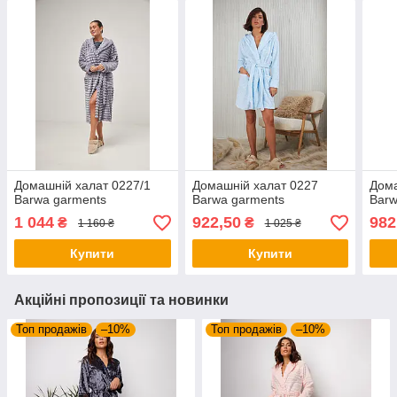
Домашній халат 0227/1
Домашній халат 0227
Дома
Barwa garments
Barwa garments
Barw
1 044
922,50
982
₴
₴
1 160 ₴
1 025 ₴
Купити
Купити
Акційні пропозиції та новинки
Топ продажів
–10%
Топ продажів
–10%