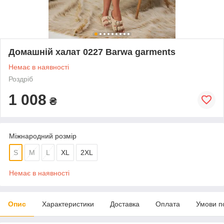
Домашній халат 0227 Barwa garments
Немає в наявності
Роздріб
1 008
₴
Міжнародний розмір
S
M
L
XL
2XL
Немає в наявності
Опис
Характеристики
Доставка
Оплата
Умови п