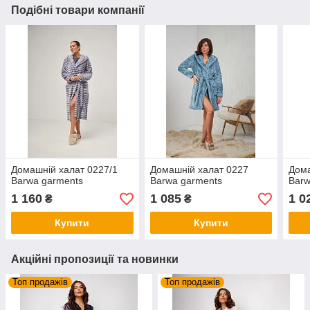
Подібні товари компанії
Домашній халат 0227/1
Домашній халат 0227
Дома
Barwa garments
Barwa garments
Barw
1 160
1 085
1 0
₴
₴
Купити
Купити
Акційні пропозиції та новинки
Топ продажів
Топ продажів