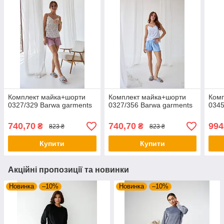
Комплект майка+шорти
Комплект майка+шорти
Комп
0327/329 Barwa garments
0327/356 Barwa garments
0345
740,70
740,70
994
₴
₴
823 ₴
823 ₴
Купити
Купити
Акційні пропозиції та новинки
Новинка
–10%
Новинка
–10%