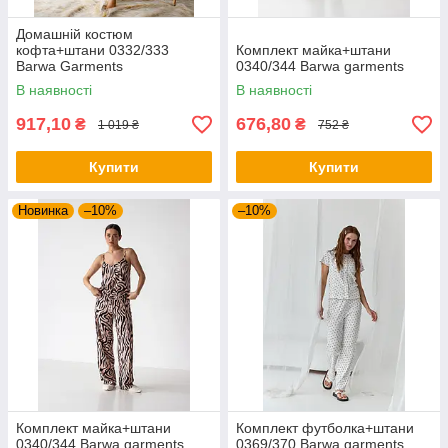
Домашній костюм
кофта+штани 0332/333
Комплект майка+штани
Barwa Garments
0340/344 Barwa garments
В наявності
В наявності
917,10
676,80
₴
₴
1 019 ₴
752 ₴
Купити
Купити
Новинка
–10%
–10%
Комплект майка+штани
Комплект футболка+штани
0340/344 Barwa garments
0369/370 Barwa garments