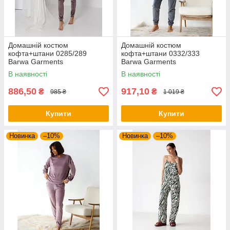
Домашній костюм
Домашній костюм
кофта+штани 0285/289
кофта+штани 0332/333
Barwa Garments
Barwa Garments
В наявності
В наявності
886,50
917,10
₴
₴
985 ₴
1 019 ₴
Купити
Купити
Новинка
–10%
Новинка
–10%