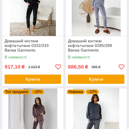
Домашній костюм
Домашній костюм
кофта+штани 0332/333
кофта+штани 0285/289
Barwa Garments
Barwa Garments
В наявності
В наявності
917,10
886,50
₴
₴
1 019 ₴
985 ₴
Купити
Купити
Топ продажів
–10%
Новинка
–10%