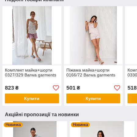
Комплект майка+шорти
Піжама майка+шорти
Ком
0327/329 Barwa garments
0166/72 Barwa garments
0330
823
501
518
₴
₴
Купити
Купити
Акційні пропозиції та новинки
Новинка
Новинка