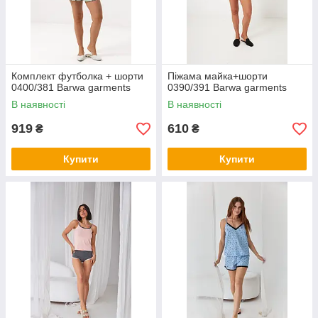
Комплект футболка + шорти
Піжама майка+шорти
0400/381 Barwa garments
0390/391 Barwa garments
В наявності
В наявності
919
610
₴
₴
Купити
Купити