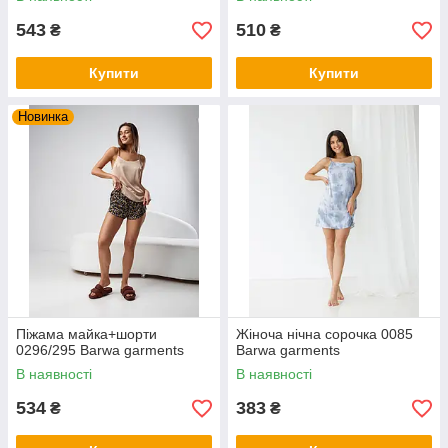
543
510
₴
₴
Купити
Купити
Новинка
Піжама майка+шорти
Жіноча нічна сорочка 0085
0296/295 Barwa garments
Barwa garments
В наявності
В наявності
534
383
₴
₴