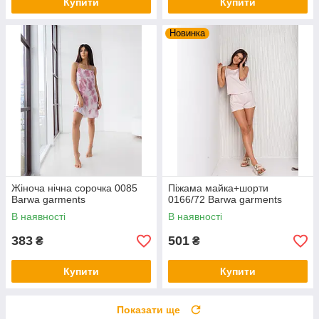
Купити
Купити
Новинка
Жіноча нічна сорочка 0085
Піжама майка+шорти
Barwa garments
0166/72 Barwa garments
В наявності
В наявності
383
501
₴
₴
Купити
Купити
Показати ще