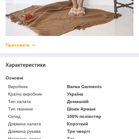
Приховати
Характеристики
Основні
Виробник
Barwa Garments
Країна виробник
Україна
Тип халата
Домашній
Тип тканини
Шовк Армані
Склад
100% поліестер
Довжина халата
Короткий
Довжина рукава
Три чверті
Наявність пояса
Так