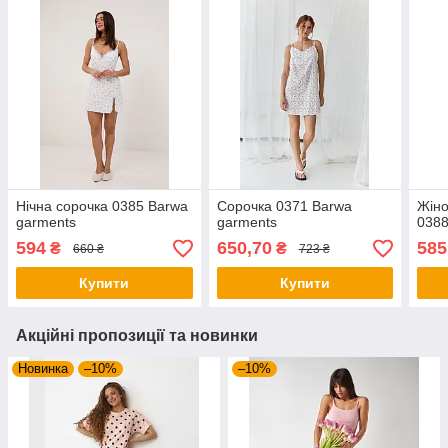
Нічна сорочка 0385 Barwa
Сорочка 0371 Barwa
Жіно
garments
garments
0388
594
650,70
585
₴
₴
660 ₴
723 ₴
Купити
Купити
Акційні пропозиції та новинки
Новинка
–10%
–10%