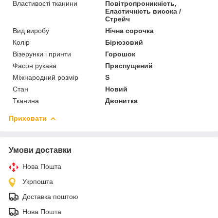
Властивості тканини
Повітропроникність,
Еластичність висока /
Стрейч
Вид виробу
Нічна сорочка
Колір
Бірюзовий
Візерунки і принти
Горошок
Фасон рукава
Приспущений
Міжнародний розмір
S
Стан
Новий
Тканина
Двонитка
Приховати
Умови доставки
Нова Пошта
Укрпошта
Доставка поштою
Нова Пошта