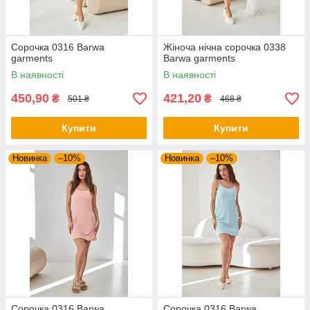
Сорочка 0316 Barwa
Жіноча нічна сорочка 0338
garments
Barwa garments
В наявності
В наявності
450,90
421,20
₴
₴
501 ₴
468 ₴
Купити
Купити
Новинка
–10%
Новинка
–10%
Сорочка 0316 Barwa
Сорочка 0316 Barwa