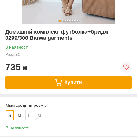
Домашній комплект футболка+бриджі
0299/300 Barwa garments
В наявності
Роздріб
735
₴
Купити
Міжнародний розмір
S
M
L
XL
В наявності