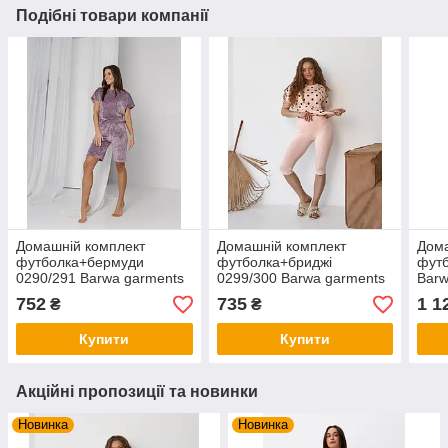
Подібні товари компанії
Домашній комплект
Домашній комплект
Дома
футболка+бермуди
футболка+бриджі
футб
0290/291 Barwa garments
0299/300 Barwa garments
Barw
752
735
1 1
₴
₴
Купити
Купити
Акційні пропозиції та новинки
Новинка
Новинка