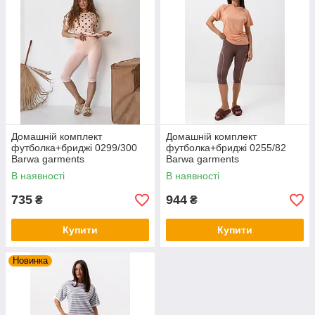
Домашній комплект
Домашній комплект
футболка+бриджі 0299/300
футболка+бриджі 0255/82
Barwa garments
Barwa garments
В наявності
В наявності
735
944
₴
₴
Купити
Купити
Новинка