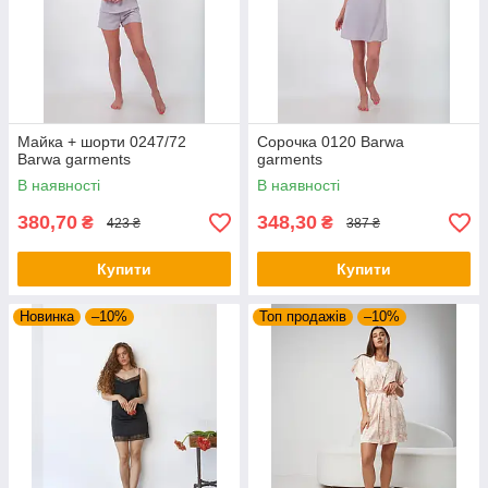
Майка + шорти 0247/72
Сорочка 0120 Barwa
Barwa garments
garments
В наявності
В наявності
380,70
348,30
₴
₴
423 ₴
387 ₴
Купити
Купити
Новинка
–10%
Топ продажів
–10%