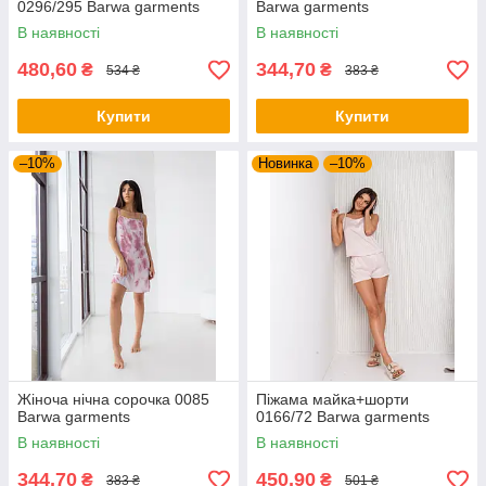
0296/295 Barwa garments
Barwa garments
В наявності
В наявності
480,60
344,70
₴
₴
534 ₴
383 ₴
Купити
Купити
–10%
Новинка
–10%
Жіноча нічна сорочка 0085
Піжама майка+шорти
Barwa garments
0166/72 Barwa garments
В наявності
В наявності
344,70
450,90
₴
₴
383 ₴
501 ₴