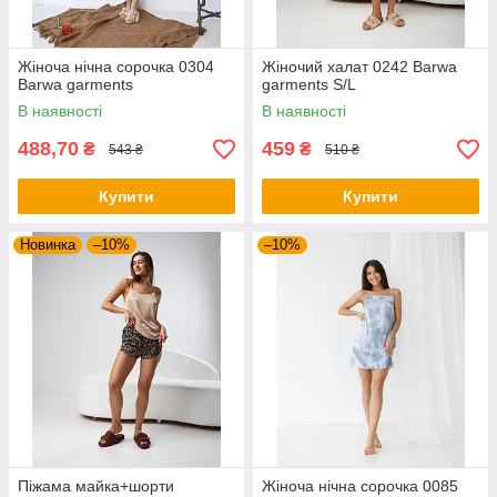
Жіноча нічна сорочка 0304
Жіночий халат 0242 Barwa
Barwa garments
garments S/L
В наявності
В наявності
488,70
459
₴
₴
543 ₴
510 ₴
Купити
Купити
Новинка
–10%
–10%
Піжама майка+шорти
Жіноча нічна сорочка 0085