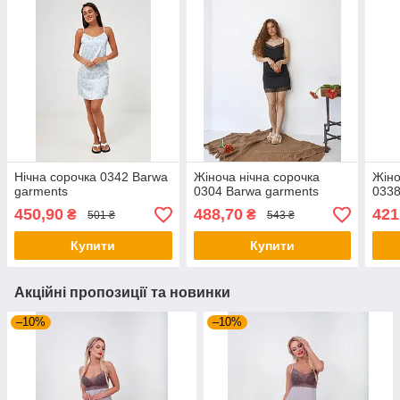
Нічна сорочка 0342 Barwa
Жіноча нічна сорочка
Жіно
garments
0304 Barwa garments
0338
450,90
488,70
421
₴
₴
501 ₴
543 ₴
Купити
Купити
Акційні пропозиції та новинки
–10%
–10%