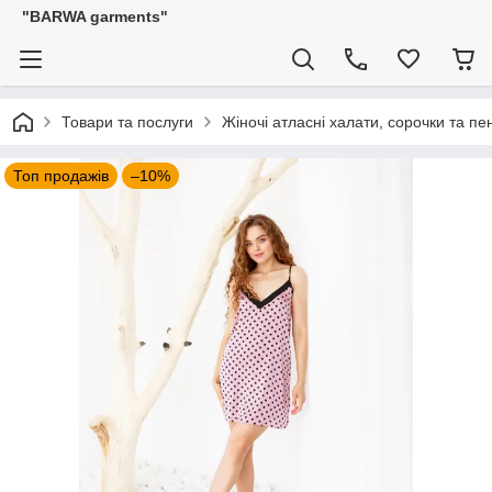
"BARWA garments"
Товари та послуги
Жіночі атласні халати, сорочки та п
Топ продажів
–10%