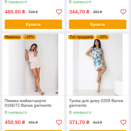
В наявності
В наявності
480,60
344,70
₴
₴
534 ₴
383 ₴
Купити
Купити
Новинка
–10%
Топ продажів
–10%
Піжама майка+шорти
Туніка для дому 0209 Barwa
0166/72 Barwa garments
garments
В наявності
В наявності
450,90
371,70
₴
₴
501 ₴
413 ₴