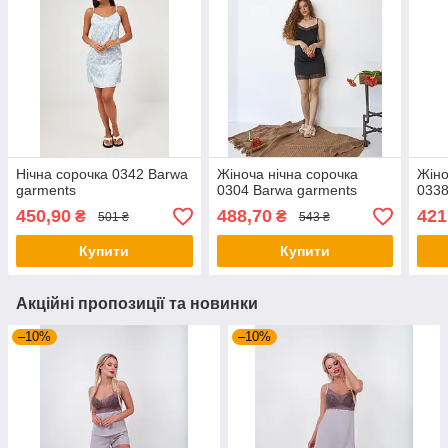
Нічна сорочка 0342 Barwa
Жіноча нічна сорочка
Жіно
garments
0304 Barwa garments
0338
450,90
488,70
421
₴
₴
501 ₴
543 ₴
Купити
Купити
Акційні пропозиції та новинки
–10%
–10%