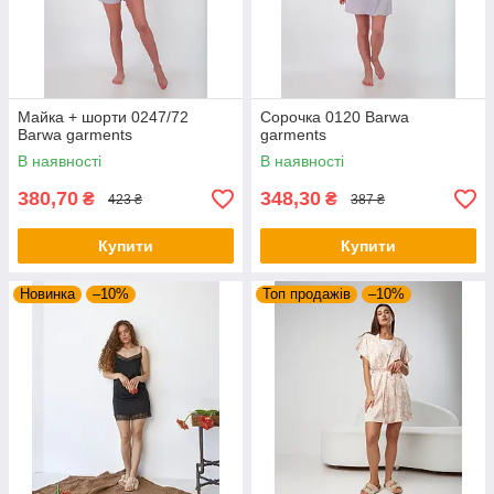
Майка + шорти 0247/72
Сорочка 0120 Barwa
Barwa garments
garments
В наявності
В наявності
380,70
348,30
₴
₴
423 ₴
387 ₴
Купити
Купити
Новинка
–10%
Топ продажів
–10%