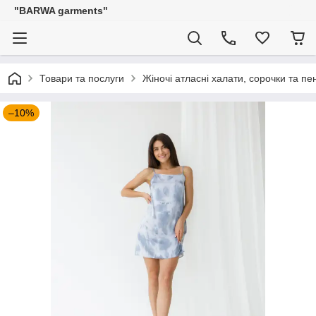
"BARWA garments"
Товари та послуги
Жіночі атласні халати, сорочки та п
–10%