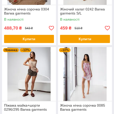
Жіноча нічна сорочка 0304
Жіночий халат 0242 Barwa
Barwa garments
garments S/L
В наявності
В наявності
488,70
459
₴
₴
543 ₴
510 ₴
Купити
Купити
Новинка
–10%
–10%
Піжама майка+шорти
Жіноча нічна сорочка 0085
0296/295 Barwa garments
Barwa garments