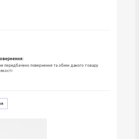
 якості
ня