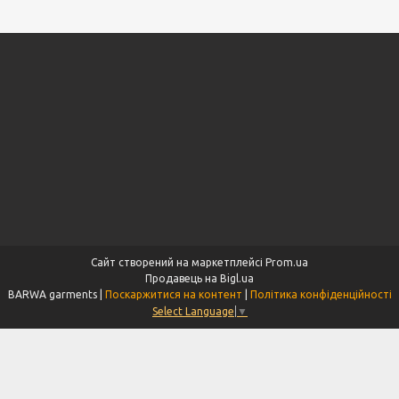
Сайт створений на маркетплейсі
Prom.ua
Продавець на Bigl.ua
BARWA garments |
Поскаржитися на контент
|
Політика конфіденційності
Select Language
▼