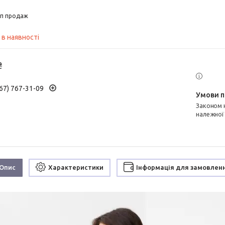
п продаж
 в наявності
₴
67) 767-31-09
Законом не передбачено повернення та обмін даного товару
належної
Опис
Характеристики
Інформація для замовлен