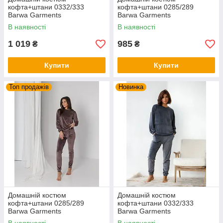
кофта+штани 0332/333
кофта+штани 0285/289
Barwa Garments
Barwa Garments
В наявності
В наявності
1 019
985
₴
₴
Купити
Купити
Топ продажів
Новинка
Домашній костюм
Домашній костюм
кофта+штани 0285/289
кофта+штани 0332/333
Barwa Garments
Barwa Garments