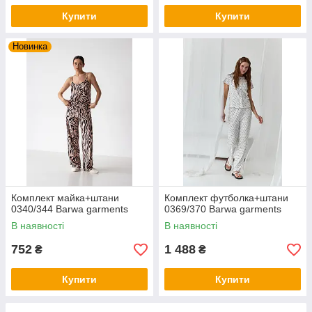
Купити
Купити
Новинка
Комплект майка+штани
Комплект футболка+штани
0340/344 Barwa garments
0369/370 Barwa garments
В наявності
В наявності
752
1 488
₴
₴
Купити
Купити