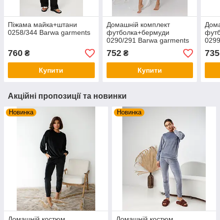
Піжама майка+штани
Домашній комплект
Дома
0258/344 Barwa garments
футболка+бермуди
футб
0290/291 Barwa garments
0299
760
752
735
₴
₴
Купити
Купити
Акційні пропозиції та новинки
Новинка
Новинка
Домашній костюм
Домашній костюм