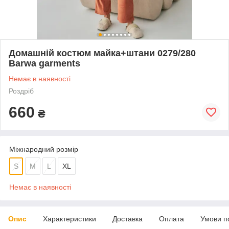
Домашній костюм майка+штани 0279/280
Barwa garments
Немає в наявності
Роздріб
660
₴
Міжнародний розмір
S
M
L
XL
Немає в наявності
Опис
Характеристики
Доставка
Оплата
Умови п