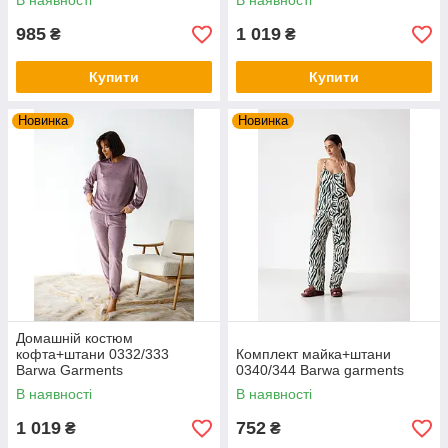
В наявності
В наявності
985
1 019
₴
₴
Купити
Купити
Новинка
Новинка
Домашній костюм
кофта+штани 0332/333
Комплект майка+штани
Barwa Garments
0340/344 Barwa garments
В наявності
В наявності
1 019
752
₴
₴