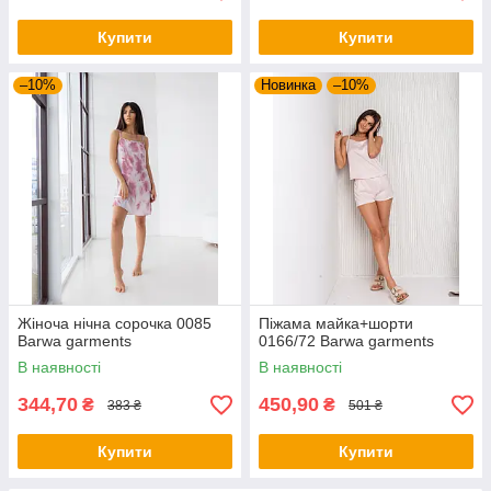
Купити
Купити
–10%
Новинка
–10%
Жіноча нічна сорочка 0085
Піжама майка+шорти
Barwa garments
0166/72 Barwa garments
В наявності
В наявності
344,70
450,90
₴
₴
383 ₴
501 ₴
Купити
Купити