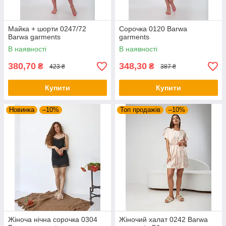
Майка + шорти 0247/72
Сорочка 0120 Barwa
Barwa garments
garments
В наявності
В наявності
380,70
348,30
₴
₴
423 ₴
387 ₴
Купити
Купити
Новинка
–10%
Топ продажів
–10%
Жіноча нічна сорочка 0304
Жіночий халат 0242 Barwa