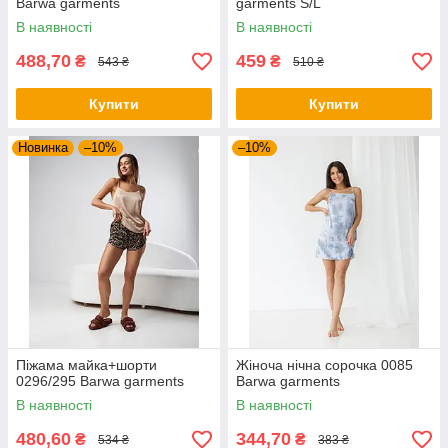
Barwa garments
garments S/L
В наявності
В наявності
488,70
459
₴
₴
543 ₴
510 ₴
Купити
Купити
Новинка
–10%
–10%
Піжама майка+шорти
Жіноча нічна сорочка 0085
0296/295 Barwa garments
Barwa garments
В наявності
В наявності
480,60
344,70
₴
₴
534 ₴
383 ₴