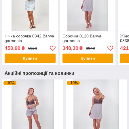
Нічна сорочка 0342 Barwa
Сорочка 0120 Barwa
Жіно
garments
garments
0338
450,90
348,30
421
₴
₴
501 ₴
387 ₴
Купити
Купити
Акційні пропозиції та новинки
–10%
–10%